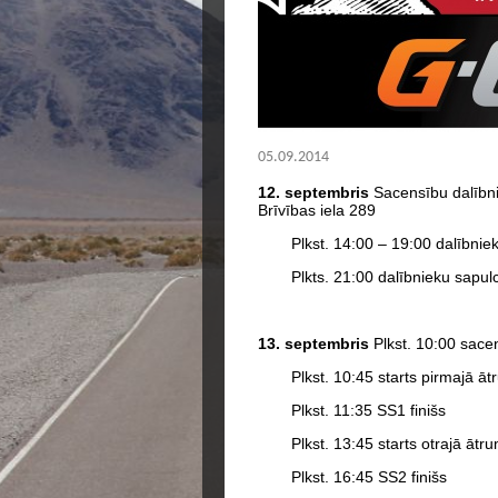
05.09.2014
12. septembris
Sacensību dalībni
Brīvības iela 289
Plkst. 14:00 – 19:00 dalībni
Plkts. 21:00 dalībnieku sapul
13. septembris
Plkst. 10:00 sacen
Plkst. 10:45 starts pirmajā ā
Plkst. 11:35 SS1 finišs
Plkst. 13:45 starts otrajā āt
Plkst. 16:45 SS2 finišs