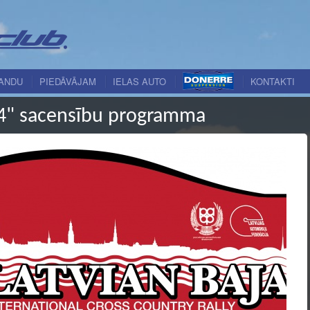
ANDU
PIEDĀVĀJAM
IELAS AUTO
KONTAKTI
14" sacensību programma