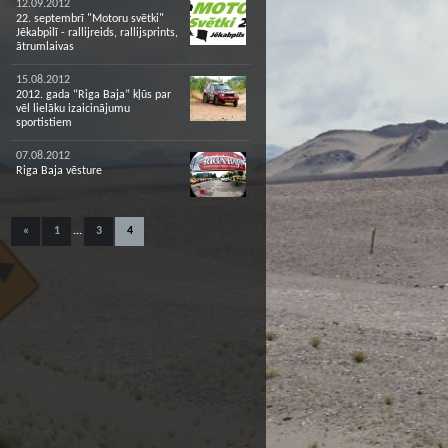
12.09.2012
22. septembrī "Motoru svētki"
Jēkabpilī - rallijreids, rallijsprints,
ātrumlaivas
15.08.2012
2012. gada “Riga Baja” kļūs par
vēl lielāku izaicinājumu
sportistiem
07.08.2012
Riga Baja vēsture
«
1
...
3
4