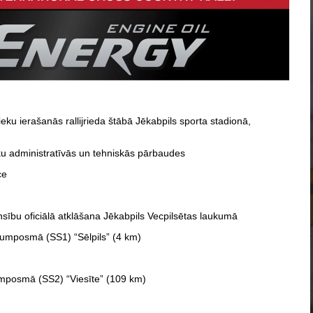
eku ierašanās rallijrieda štābā Jēkabpils sporta stadionā,
eku administratīvās un tehniskās pārbaudes
ce
sību oficiālā atklāšana Jēkabpils Vecpilsētas laukumā
trumposmā (SS1) “Sēlpils” (4 km)
rumposmā (SS2) “Viesīte” (109 km)