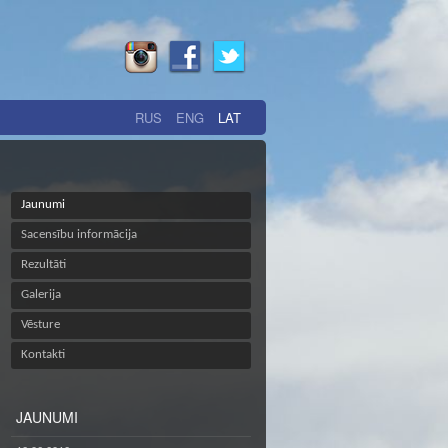
RUS
ENG
LAT
Jaunumi
Sacensību informācija
Rezultāti
Galerija
Vēsture
Kontakti
JAUNUMI