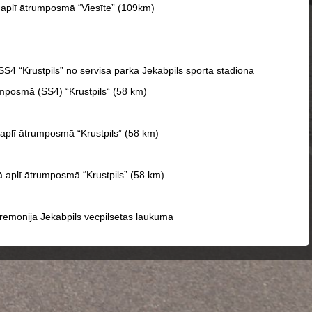
ā aplī ātrumposmā “Viesīte” (109km)
 SS4 “Krustpils” no servisa parka Jēkabpils sporta stadiona
rumposmā (SS4) “Krustpils“ (58 km)
ā aplī ātrumposmā “Krustpils” (58 km)
jā aplī ātrumposmā “Krustpils” (58 km)
remonija Jēkabpils vecpilsētas laukumā