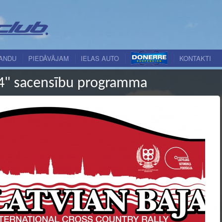
ANDU
PIEDĀVĀJAM
IELAS AUTO
KONTAKTI
14" sacensību programma