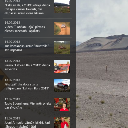
15.09.2013
"Latvian Baja 2013" otrajā dienā
izstājas vairāki favorīti, trīs
ekipāžas avarē vienā līkumā
14.09.2013
Video: "Latvian Baja" pirmās
dienas sacensību apskats
14.09.2013
Trīs komandas avarē "Krustpils"
ātrumposmā
13.09.2013
Pirmā "Latvian Baja 2013" diena
aizvadīta
13.09.2013
Jēkabpilī tiks dots starts
rallijreidam "Latvian Baja 2013"
12.09.2013
Tapio Suominens: Vienmēr prieks
par sīvu cīņu
11.09.2013
Jouni Ampuja: Jāmāk izšķirt, kad
jābrauc maksimāli ātri