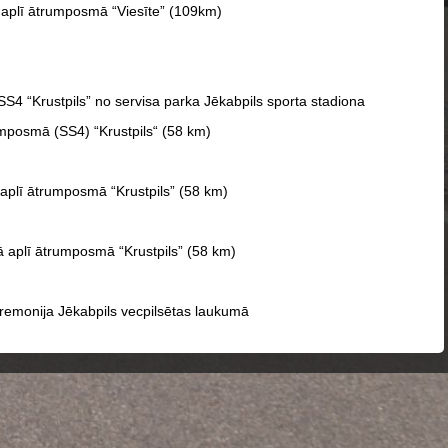
ā aplī ātrumposmā “Viesīte” (109km)
 SS4 “Krustpils” no servisa parka Jēkabpils sporta stadiona
rumposmā (SS4) “Krustpils“ (58 km)
ā aplī ātrumposmā “Krustpils” (58 km)
jā aplī ātrumposmā “Krustpils” (58 km)
remonija Jēkabpils vecpilsētas laukumā