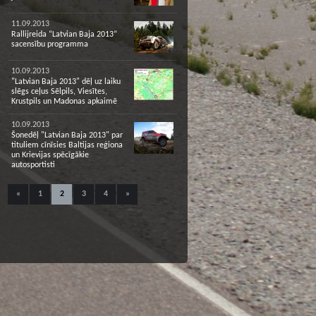
11.09.2013
Rallijreida “Latvian Baja 2013”
sacensību programma
10.09.2013
"Latvian Baja 2013" dēļ uz laiku
slēgs ceļus Sēlpils, Viesītes,
Krustpils un Madonas apkaimē
10.09.2013
Šonedēļ "Latvian Baja 2013" par
tituliem cīnīsies Baltijas reģiona
un Krievijas spēcīgākie
autosportisti
«
1
2
3
4
»