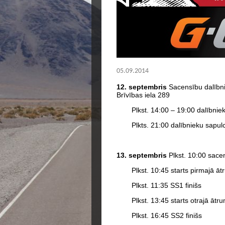
05.09.2014
12. septembris
Sacensību dalībni
Brīvības iela 289
Plkst. 14:00 – 19:00 dalībni
Plkts. 21:00 dalībnieku sapul
13. septembris
Plkst. 10:00 sacen
Plkst. 10:45 starts pirmajā ā
Plkst. 11:35 SS1 finišs
Plkst. 13:45 starts otrajā āt
Plkst. 16:45 SS2 finišs