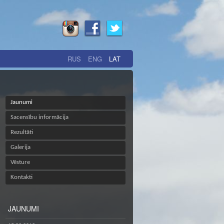
RUS
ENG
LAT
Jaunumi
Sacensību informācija
Rezultāti
Galerija
Vēsture
Kontakti
JAUNUMI